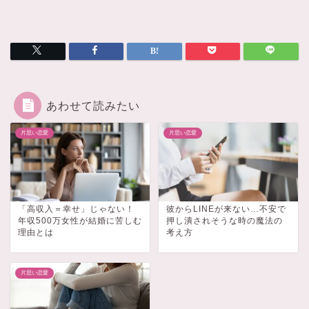
あわせて読みたい
片思い恋愛
片思い恋愛
「高収入＝幸せ」じゃない！
彼からLINEが来ない…不安で
年収500万女性が結婚に苦しむ
押し潰されそうな時の魔法の
理由とは
考え方
片思い恋愛