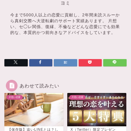
ヨミ
今まで5000人以上の恋愛に貢献し、2年間未読スルーか
ら真剣交際へ大逆転劇のサポート実績あります。 片想
い、セ◯レ関係、復縁、不倫などどんな恋愛にでも効果
的な、本質的かつ前向きなアドバイスをしています。
あわせて読みたい
片思い恋愛
片思い恋愛
【保存版】追いLINEとは？し
X（Twitter）限定プレゼン