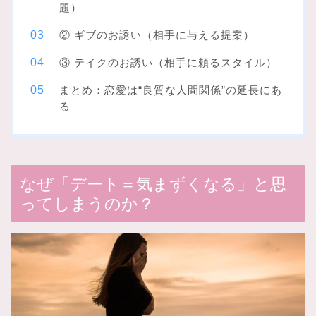
題）
② ギブのお誘い（相手に与える提案）
③ テイクのお誘い（相手に頼るスタイル）
まとめ：恋愛は“良質な人間関係”の延長にあ
る
なぜ「デート＝気まずくなる」と思
ってしまうのか？