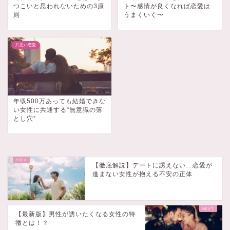
つこいと思われないための3原
ト〜感情が良くなれば恋愛は
則
うまくいく〜
片思い恋愛
年収500万あっても結婚できな
い女性に共通する“無意識の落
とし穴”
【徹底解説】デートに誘えない…恋愛が
進まない女性が抱える不安の正体
【最新版】男性が誘いたくなる女性の特
徴とは！？