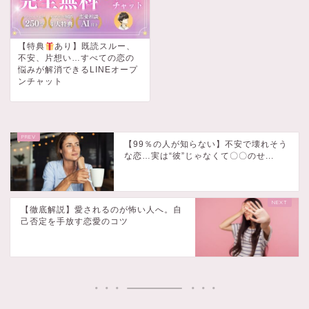
【特典
あり】既読スルー、
不安、片想い…すべての恋の
悩みが解消できるLINEオープ
ンチャット
【99％の人が知らない】不安で壊れそう
な恋…実は“彼”じゃなくて〇〇のせ...
【徹底解説】愛されるのが怖い人へ。自
己否定を手放す恋愛のコツ